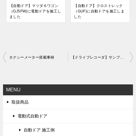
【自動ドア】マツダ６ワゴン
【自動ドア】クロストレック
（GJ5FW)に電動ドアを施工し
（GUF)に自動ドアを施工しま
ました
した
投
タクシーメーター搭載事例
【ドライブレコーダ】サンプル映像追加
稿
ナ
ビ
MENU
ゲ
取扱商品
ー
シ
電動式自動ドア
ョ
自動ドア 施工例
ン