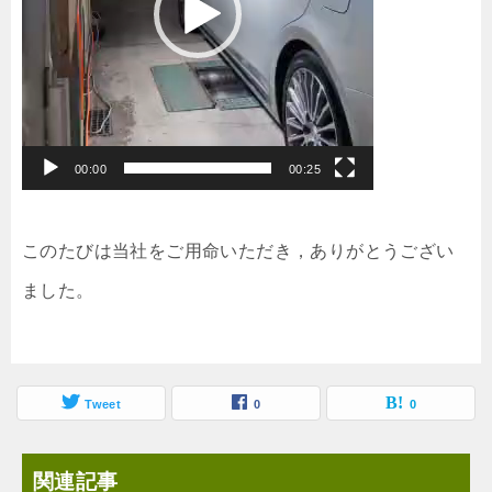
ヤ
ー
00:00
00:25
このたびは当社をご
用命いただき，ありがとうござい
ました。
Tweet
0
0
関連記事