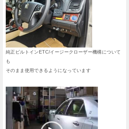
純正ビルトインETC/イージークローザー機構について
も
そのまま使用できるようになっています
動
画
プ
レ
ー