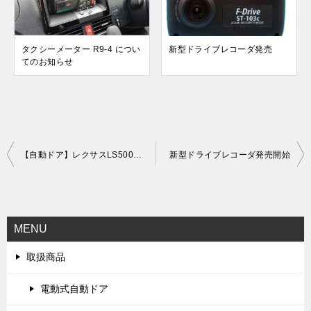
タクシーメーター R9-4 につい
新型ドライブレコーダ発売
てのお知らせ
投
【自動ドア】レクサスLS500ｈ（GVF50）に電動ドアを施工しました
新型ドライブレコーダ発売開始
稿
ナ
ビ
MENU
ゲ
取扱商品
ー
シ
電動式自動ドア
ョ