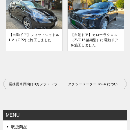
【自動ドア】フィットシャトル
【自動ドア】カローラクロス
HV（GP2)に施工しました
（ZVG16後期型）に電動ドア
を施工しました
投
業務用車両向け3カメラ・ドライブレコーダ発売
タクシーメーター R9-4 についてのお知らせ
稿
ナ
ビ
MENU
ゲ
取扱商品
ー